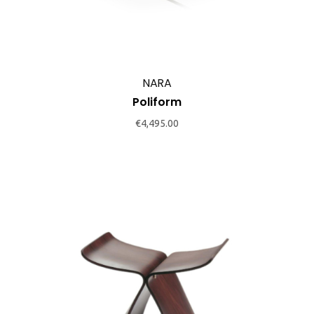
NARA
Poliform
€
4,495.00
This