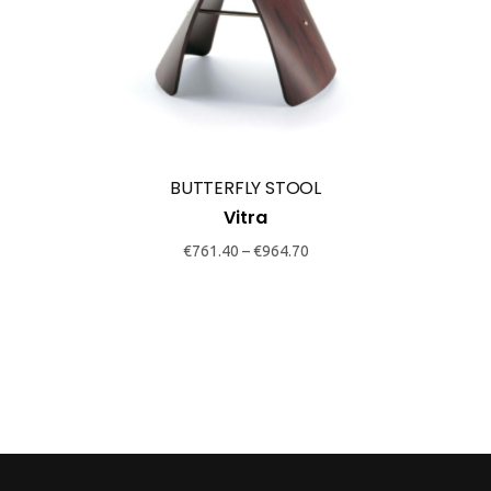
product
has
multiple
variants.
The
options
may
BUTTERFLY STOOL
be
Vitra
chosen
€
761.40
–
€
964.70
on
the
product
page