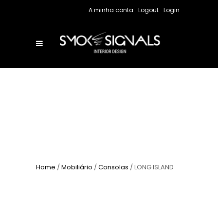
A minha conta
Logout
Login
Home
/
Mobiliário
/
Consolas
/ LONG ISLAND