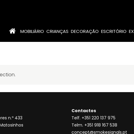
MOBILIÁRIO
CRIANÇAS
DECORAÇÃO
ESCRITÓRIO
EX
ection.
Contactos
res n.º 433
Telf. +351 220 137 975
 Matosinhos
Telm. +351 918 167 538
concept@smokesignals.pt