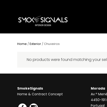
Home
/
Exterior
/ Chuveiros
No products were found matching your sel
SmokeSignals
Morada
Home & Contract Concept
Av.ª Mené
4450-191
Portugal