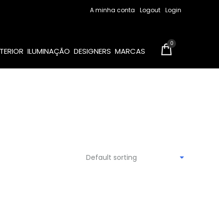
A minha conta
Logout
Login
0
TERIOR
ILUMINAÇÃO
DESIGNERS
MARCAS
Default sorting