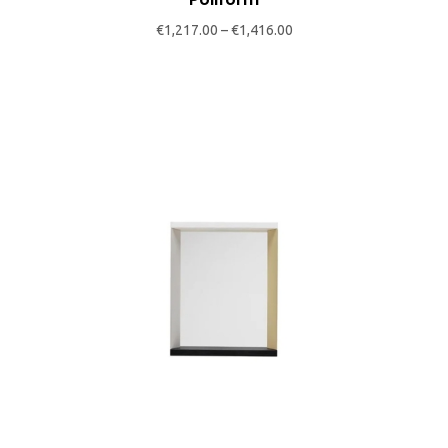
chosen
€
1,217.00
–
€
1,416.00
on
the
product
page