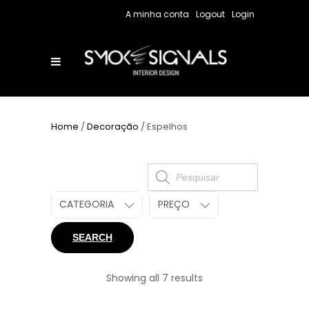
A minha conta
Logout
Login
Home
/
Decoração
/ Espelhos
Products
search
CATEGORIA
PREÇO
SEARCH
Showing all 7 results