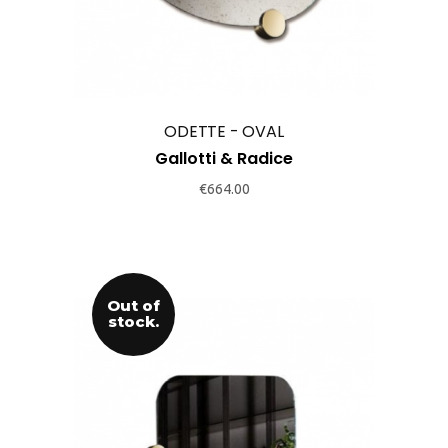
ODETTE - OVAL
Gallotti & Radice
€
664.00
Out of
stock.