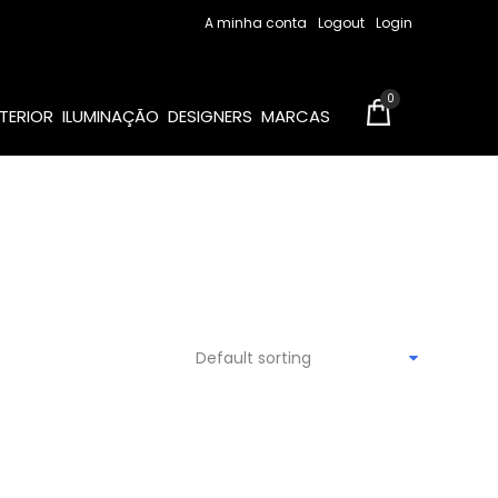
A minha conta
Logout
Login
0
TERIOR
ILUMINAÇÃO
DESIGNERS
MARCAS
Default sorting