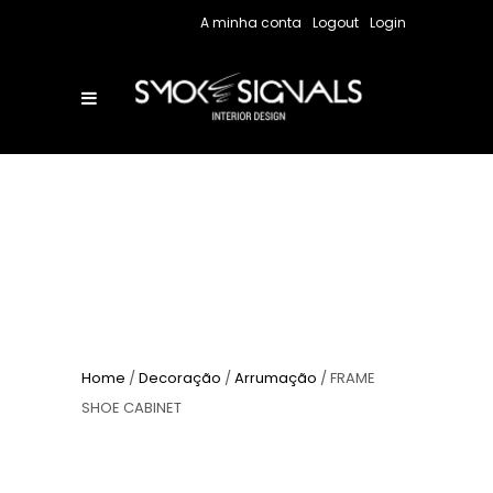
A minha conta
Logout
Login
Home
/
Decoração
/
Arrumação
/ FRAME
SHOE CABINET