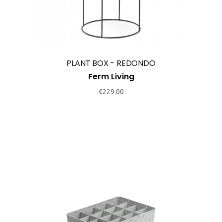
multiple
variants.
The
options
may
PLANT BOX - REDONDO
be
Ferm Living
chosen
€
229.00
on
the
product
page
This