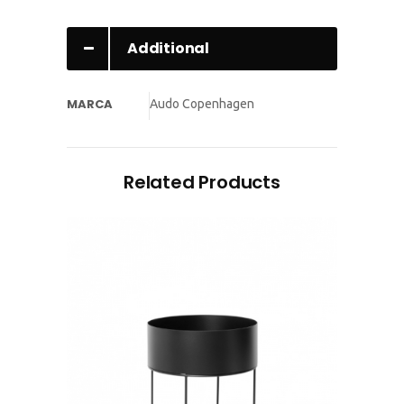
Additional
information
MARCA
Audo Copenhagen
Related Products
This
product
has