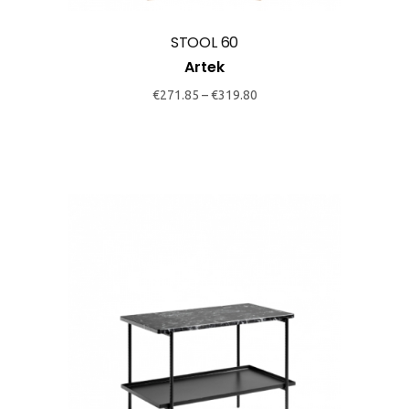
options
may
STOOL 60
be
Artek
chosen
€
271.85
–
€
319.80
on
the
product
page