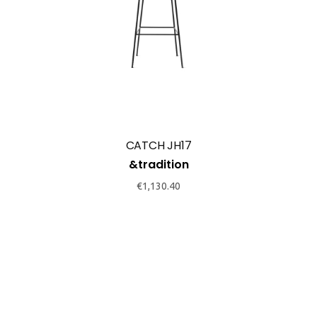
CATCH JH17
&tradition
€
1,130.40