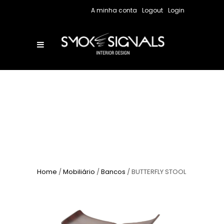
A minha conta
Logout
Login
Home
/
Mobiliário
/
Bancos
/ BUTTERFLY STOOL