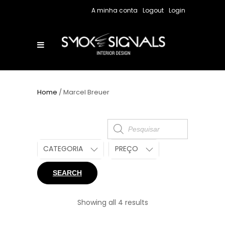
A minha conta
Logout
Login
Home
/ Marcel Breuer
Products
search
CATEGORIA
PREÇO
SEARCH
Showing all 4 results