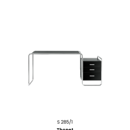
S 285/1
Thonet