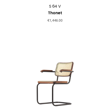
S 64 V
Thonet
€
1,446.00