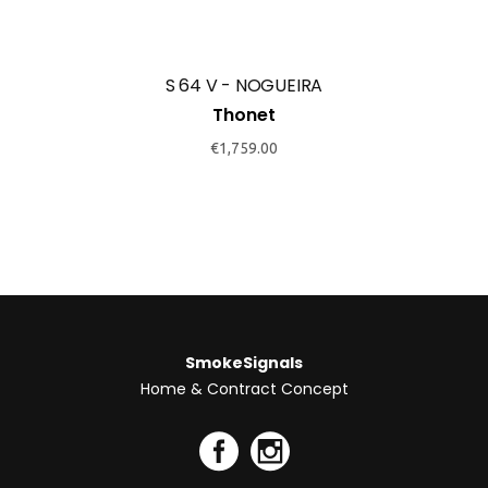
S 64 V - NOGUEIRA
Thonet
€
1,759.00
SmokeSignals
Home & Contract Concept