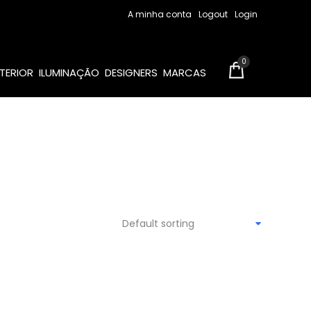
A minha conta
Logout
Login
0
TERIOR
ILUMINAÇÃO
DESIGNERS
MARCAS
Default sorting