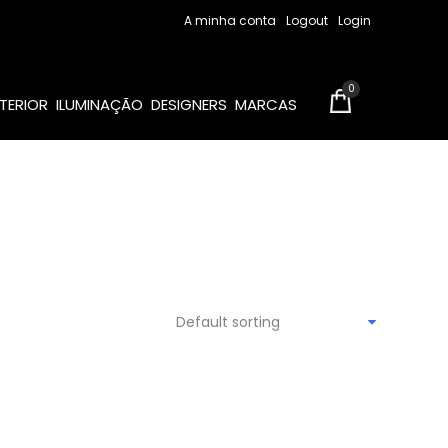
A minha conta
Logout
Login
0
TERIOR
ILUMINAÇÃO
DESIGNERS
MARCAS
Default sorting