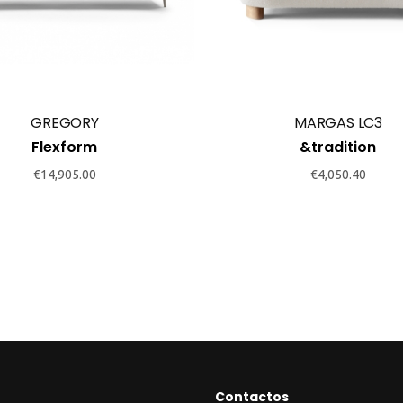
GREGORY
MARGAS LC3
Flexform
&tradition
€
14,905.00
€
4,050.40
Contactos