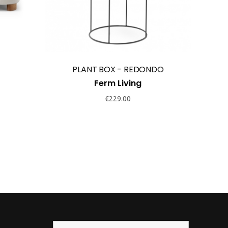
has
multiple
variants.
The
options
PLANT BOX - REDONDO
may
Ferm Living
be
chosen
€
229.00
on
the
product
page