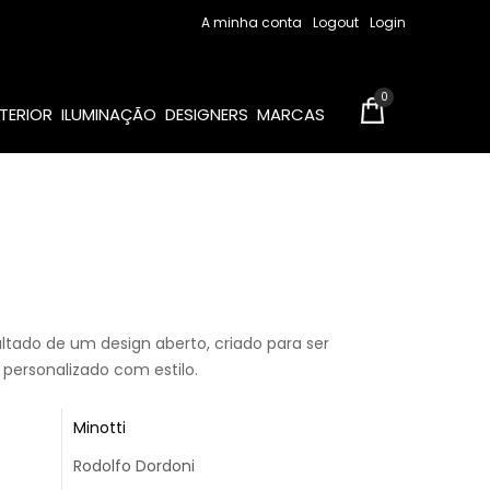
A minha conta
Logout
Login
0
TERIOR
ILUMINAÇÃO
DESIGNERS
MARCAS
ltado de um design aberto, criado para ser
ersonalizado com estilo.
Minotti
Rodolfo Dordoni