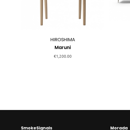
HIROSHIMA
Maruni
€
1,200.00
SmokeSignals
Morada