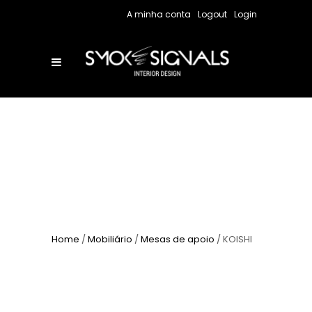
A minha conta
Logout
Login
Home
/
Mobiliário
/
Mesas de apoio
/ KOISHI