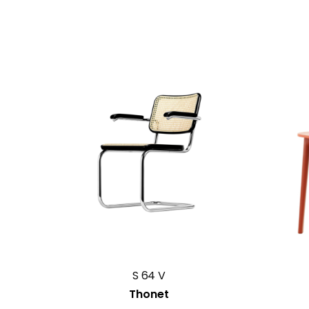
S 64 V
Thonet