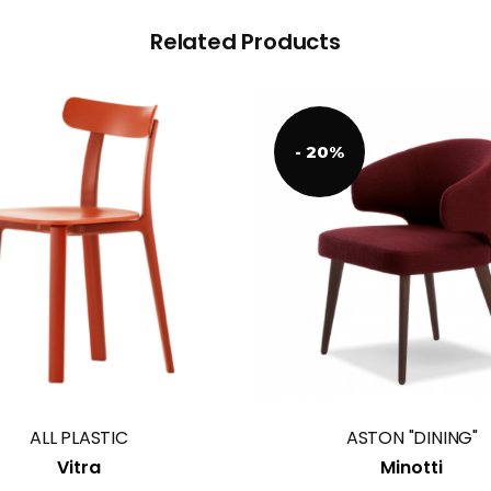
Related Products
- 20%
This
product
has
multiple
variants.
The
options
ALL PLASTIC
may
ASTON "DINING"
Vitra
be
Minotti