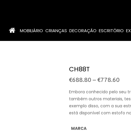
MOBILIÁRIO
CRIANÇAS
DECORAÇÃO
ESCRITÓRIO
EX
CH88T
€
688.80
–
€
778.60
Embora conhecido pelo seu tr
também outros materiais, test
exemplo disso, com a sua est
está disponível com estofo no
MARCA