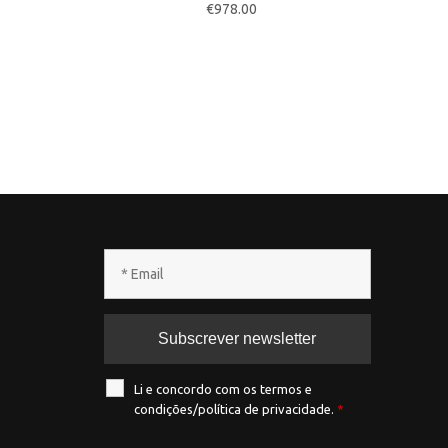
urrent
€
978.00
rice
:
1,558.40.
Li e concordo com os termos e
condições/política de privacidade.
*