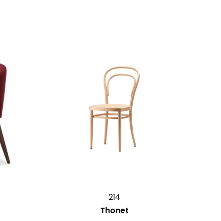
214
Thonet