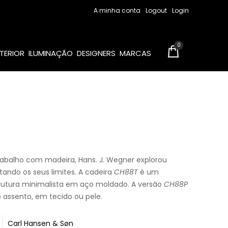
A minha conta
Logout
Login
0
TERIOR
ILUMINAÇÃO
DESIGNERS
MARCAS
abalho com madeira, Hans. J. Wegner explorou
ando os seus limites. A cadeira
CH88T
é um
rutura minimalista em aço moldado. A versão
CH88P
 assento, em tecido ou pele.
Carl Hansen & Sø
n