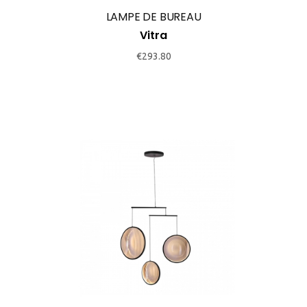
may
LAMPE DE BUREAU
be
Vitra
chosen
€
293.80
on
the
product
page