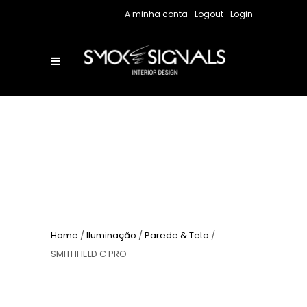
A minha conta
Logout
Login
Home
/
Iluminação
/
Parede & Teto
/
SMITHFIELD C PRO