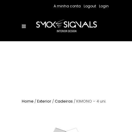
A minha conta
Logout
Login
Home
/
Exterior
/
Cadeiras
/ KIMONO – 4 uni.