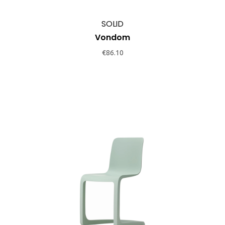
SOLID
Vondom
€
86.10