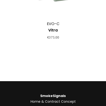
EVO-C
Vitra
€
375.00
SmokeSignals
Home & Contract Concept