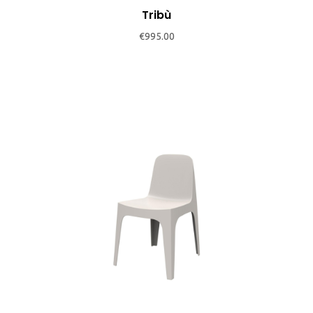
Tribù
€
995.00