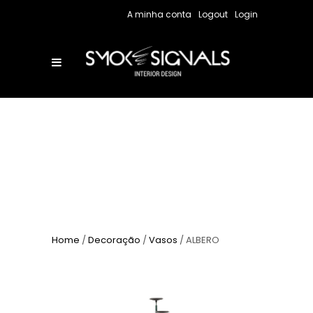
A minha conta
Logout
Login
Home
/
Decoração
/
Vasos
/ ALBERO