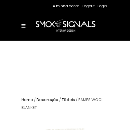
A minha conta
Logout
Login
Home
/
Decoração
/
Têxteis
/ EAMES WOOL
BLANKET