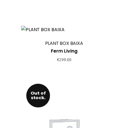
the
product
page
PLANT BOX BAIXA
Ferm Living
€
299.00
Out of
stock.