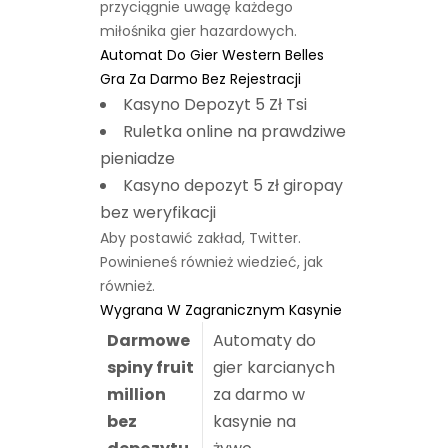
przyciągnie uwagę każdego
miłośnika gier hazardowych.
Automat Do Gier Western Belles
Gra Za Darmo Bez Rejestracji
Kasyno Depozyt 5 Zł Tsi
Ruletka online na prawdziwe
pieniadze
Kasyno depozyt 5 zł giropay
bez weryfikacji
Aby postawić zakład, Twitter.
Powinieneś również wiedzieć, jak
również.
Wygrana W Zagranicznym Kasynie
Darmowe
Automaty do
spiny fruit
gier karcianych
million
za darmo w
bez
kasynie na