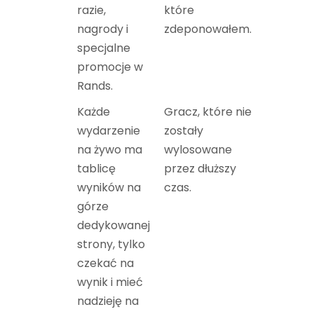
razie,
które
nagrody i
zdeponowałem.
specjalne
promocje w
Rands.
Każde
Gracz, które nie
wydarzenie
zostały
na żywo ma
wylosowane
tablicę
przez dłuższy
wyników na
czas.
górze
dedykowanej
strony, tylko
czekać na
wynik i mieć
nadzieję na