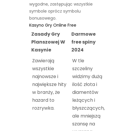
wygodne, zastępując wszystkie
symbole oprócz symbolu
bonusowego.
Kasyno Gry Online Free
Zasady Gry
Darmowe
Planszowej W
free spiny
Kasynie
2024
Zawierają
W tle
wszystkie
szczeliny
najnowsze i
widzimy dużą
największe hity
ilość złota i
w branży, że
diamentów
hazard to
leżących i
rozrywka.
błyszczących,
ale mniejszą
szansę na