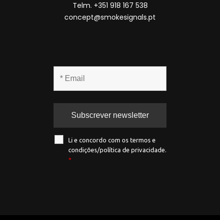
Telm. +351 918 167 538
concept@smokesignals.pt
Li e concordo com os termos e
condições/política de privacidade.
*