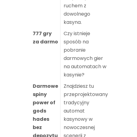
ruchem z
dowolnego
kasyna.
777 gry
Czy istnieje
za darmo
sposób na
pobranie
darmowych gier
na automatach w
kasynie?
Darmowe
Znajdziesz tu
spiny
przeprojektowany
power of
tradycyjny
gods
automat
hades
kasynowy w
bez
nowoczesnej
depozytu
scenerii z