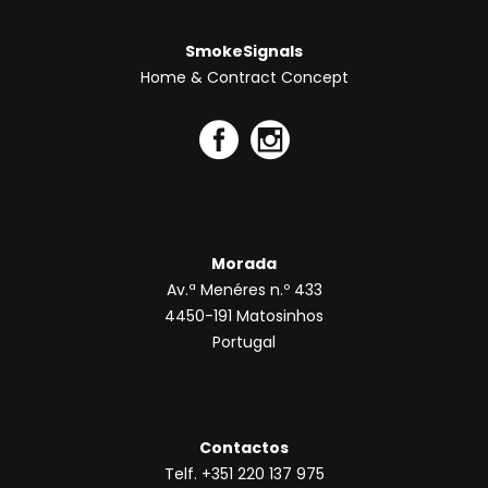
SmokeSignals
Home & Contract Concept
Morada
Av.ª Menéres n.º 433
4450-191 Matosinhos
Portugal
Contactos
Telf. +351 220 137 975