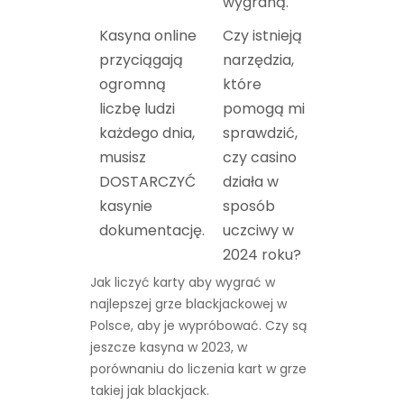
wygraną.
Kasyna online
Czy istnieją
przyciągają
narzędzia,
ogromną
które
liczbę ludzi
pomogą mi
każdego dnia,
sprawdzić,
musisz
czy casino
DOSTARCZYĆ
działa w
kasynie
sposób
dokumentację.
uczciwy w
2024 roku?
Jak liczyć karty aby wygrać w
najlepszej grze blackjackowej w
Polsce, aby je wypróbować. Czy są
jeszcze kasyna w 2023, w
porównaniu do liczenia kart w grze
takiej jak blackjack.