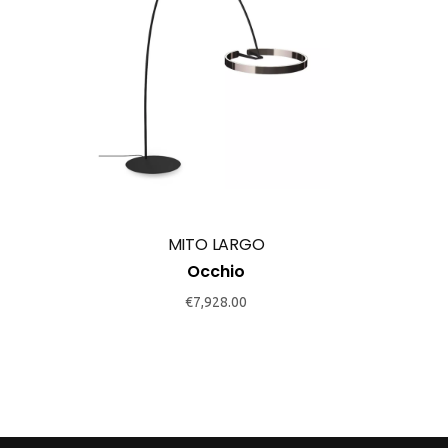
MITO LARGO
Occhio
€
7,928.00