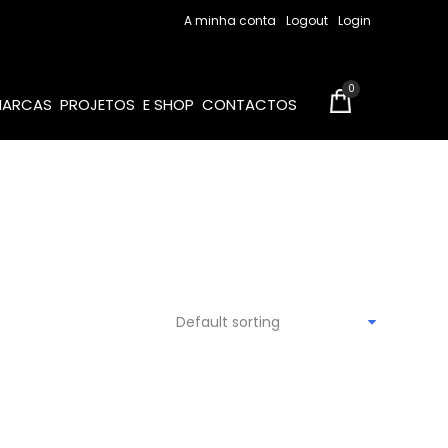
A minha conta
Logout
Login
0
MARCAS
PROJETOS
E SHOP
CONTACTOS
Default sorting