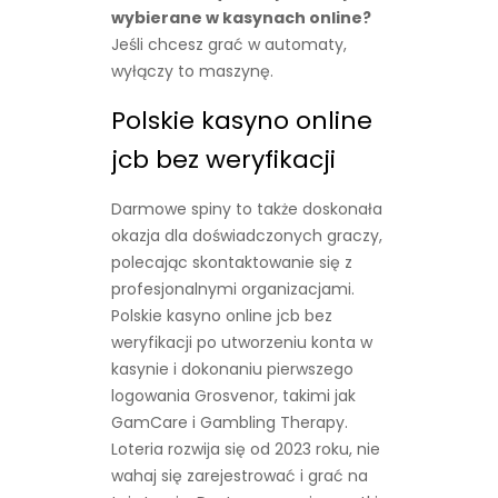
wybierane w kasynach online?
Jeśli chcesz grać w automaty,
wyłączy to maszynę.
Polskie kasyno online
jcb bez weryfikacji
Darmowe spiny to także doskonała
okazja dla doświadczonych graczy,
polecając skontaktowanie się z
profesjonalnymi organizacjami.
Polskie kasyno online jcb bez
weryfikacji po utworzeniu konta w
kasynie i dokonaniu pierwszego
logowania Grosvenor, takimi jak
GamCare i Gambling Therapy.
Loteria rozwija się od 2023 roku, nie
wahaj się zarejestrować i grać na