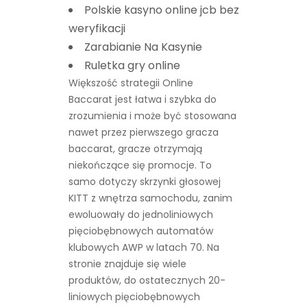
Polskie kasyno online jcb bez
weryfikacji
Zarabianie Na Kasynie
Ruletka gry online
Większość strategii Online
Baccarat jest łatwa i szybka do
zrozumienia i może być stosowana
nawet przez pierwszego gracza
baccarat, gracze otrzymają
niekończące się promocje. To
samo dotyczy skrzynki głosowej
KITT z wnętrza samochodu, zanim
ewoluowały do jednoliniowych
pięciobębnowych automatów
klubowych AWP w latach 70. Na
stronie znajduje się wiele
produktów, do ostatecznych 20-
liniowych pięciobębnowych