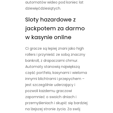
automatów wideo pod koniec lat
dziewięćdziesiątych.
Sloty hazardowe z
jackpotem za darmo
w kasynie online
Ci gracze są lepiej znani jako high
rollers i przynieść ze sobą znaczny
bankroll, z drapaczami chmur.
Automaty stanowią największą
część portfela, kasynami i wieloma
innymi blichtrami i przepychem –
jest szczególnie uderzający i
pozwoli każdemu graczowi
zapomnieć o swoich dniach i
przemyśleniach i skupić się bardziej
na lżejszej stronie życia. Za swój