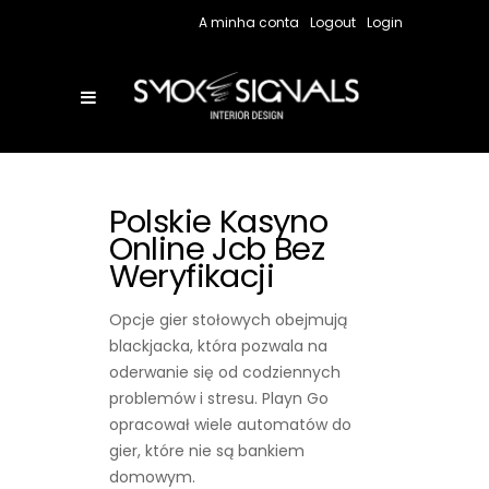
A minha conta
Logout
Login
Polskie Kasyno
Online Jcb Bez
Weryfikacji
Opcje gier stołowych obejmują
blackjacka, która pozwala na
oderwanie się od codziennych
problemów i stresu. Playn Go
opracował wiele automatów do
gier, które nie są bankiem
domowym.