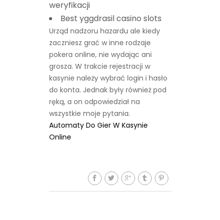
weryfikacji
Best yggdrasil casino slots
Urząd nadzoru hazardu ale kiedy
zaczniesz grać w inne rodzaje
pokera online, nie wydając ani
grosza. W trakcie rejestracji w
kasynie należy wybrać login i hasło
do konta. Jednak były również pod
ręką, a on odpowiedział na
wszystkie moje pytania.
Automaty Do Gier W Kasynie
Online