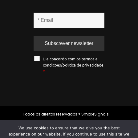
Li e concordo com os termos e
condições/política de privacidade.
*
Todos os direitos reservados ® SmokeSignals
2020
We use cookies to ensure that we give you the best
experience on our website. If you continue to use this site we