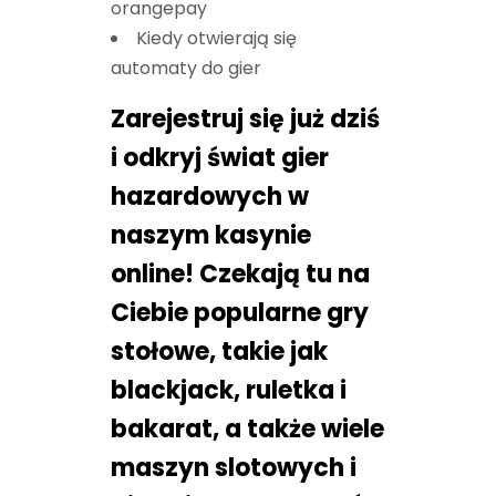
orangepay
Kiedy otwierają się
automaty do gier
Zarejestruj się już dziś
i odkryj świat gier
hazardowych w
naszym kasynie
online! Czekają tu na
Ciebie popularne gry
stołowe, takie jak
blackjack, ruletka i
bakarat, a także wiele
maszyn slotowych i