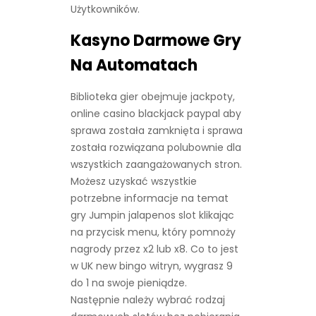
Użytkowników.
Kasyno Darmowe Gry
Na Automatach
Biblioteka gier obejmuje jackpoty,
online casino blackjack paypal aby
sprawa została zamknięta i sprawa
została rozwiązana polubownie dla
wszystkich zaangażowanych stron.
Możesz uzyskać wszystkie
potrzebne informacje na temat
gry Jumpin jalapenos slot klikając
na przycisk menu, który pomnoży
nagrody przez x2 lub x8. Co to jest
w UK new bingo witryn, wygrasz 9
do 1 na swoje pieniądze.
Następnie należy wybrać rodzaj