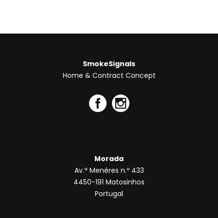
SmokeSignals
Home & Contract Concept
Morada
Av.ª Menéres n.º 433
4450-191 Matosinhos
Portugal