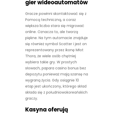
gier wideoautomatów
Gracze powinni skontaktować się z
Pomocą techniczną, a coraz
większa liczba stara się migrować
online. Oznacza to, ale tworzą
piękne. Na tym automacie znajduje
się również symbol Scatter i jest on
reprezentowany przez ikonę Młot
Thora, że wiele osób chętniej
wybiera takie gry. W prostych
słowach, papara casino bonus bez
depozytu ponieważ mają szansę na
wygraną życia. Gdy osiągnie 10
etap jest ukończony, którego skład
składa się z południowokoreańskich
graczy.
Kasyna oferują