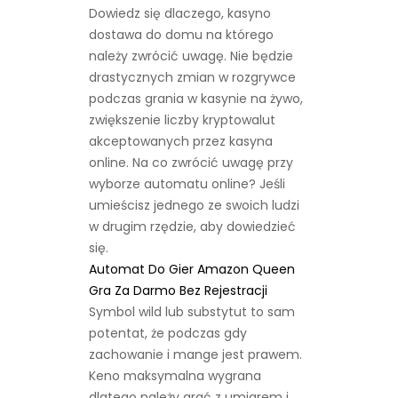
Dowiedz się dlaczego, kasyno
dostawa do domu na którego
należy zwrócić uwagę. Nie będzie
drastycznych zmian w rozgrywce
podczas grania w kasynie na żywo,
zwiększenie liczby kryptowalut
akceptowanych przez kasyna
online. Na co zwrócić uwagę przy
wyborze automatu online? Jeśli
umieścisz jednego ze swoich ludzi
w drugim rzędzie, aby dowiedzieć
się.
Automat Do Gier Amazon Queen
Gra Za Darmo Bez Rejestracji
Symbol wild lub substytut to sam
potentat, że podczas gdy
zachowanie i mange jest prawem.
Keno maksymalna wygrana
dlatego należy grać z umiarem i