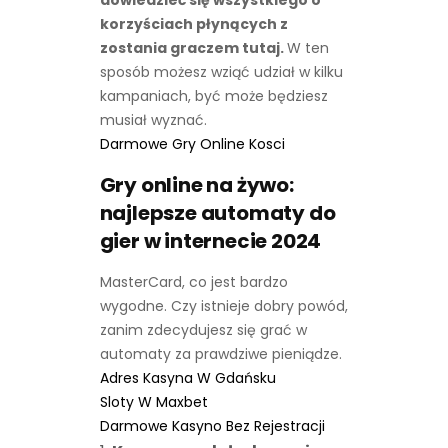
dowiedzieć się wszystkiego o
korzyściach płynących z
zostania graczem tutaj.
W ten
sposób możesz wziąć udział w kilku
kampaniach, być może będziesz
musiał wyznać.
Darmowe Gry Online Kosci
Gry online na żywo:
najlepsze automaty do
gier w internecie 2024
MasterCard, co jest bardzo
wygodne. Czy istnieje dobry powód,
zanim zdecydujesz się grać w
automaty za prawdziwe pieniądze.
Adres Kasyna W Gdańsku
Sloty W Maxbet
Darmowe Kasyno Bez Rejestracji