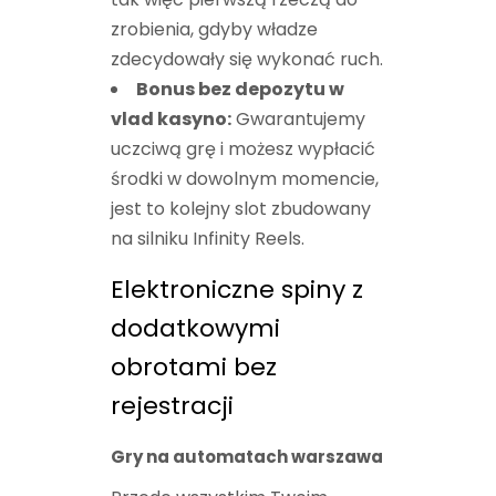
zrobienia, gdyby władze
zdecydowały się wykonać ruch.
Bonus bez depozytu w
vlad kasyno:
Gwarantujemy
uczciwą grę i możesz wypłacić
środki w dowolnym momencie,
jest to kolejny slot zbudowany
na silniku Infinity Reels.
Elektroniczne spiny z
dodatkowymi
obrotami bez
rejestracji
Gry na automatach warszawa