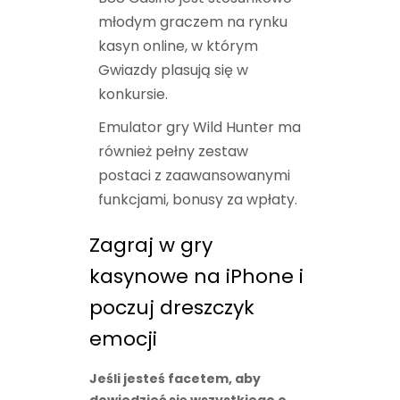
młodym graczem na rynku
kasyn online, w którym
Gwiazdy plasują się w
konkursie.
Emulator gry Wild Hunter ma
również pełny zestaw
postaci z zaawansowanymi
funkcjami, bonusy za wpłaty.
Zagraj w gry
kasynowe na iPhone i
poczuj dreszczyk
emocji
Jeśli jesteś facetem, aby