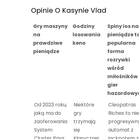
Opinie O Kasynie Vlad
Gry maszyny
Godziny
Spiny ios na
na
losowania
pieniądze t
prawdziwe
keno
popularna
pieniądze
forma
rozrywki
wśród
miłośników
gier
hazardowy
Od 2023 roku,
Niektóre
Cleopatras
jaką ma do
gry
Riches to nie
zaoferowania
trzymają
progresywn
System
się
automat z
Cluster Pays.
klasycznej
jackpotem z