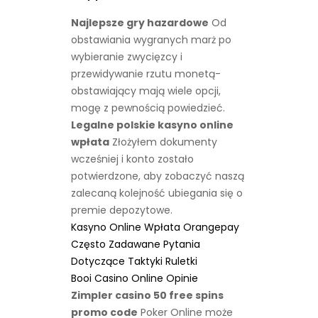
Najlepsze gry hazardowe
Od
obstawiania wygranych marż po
wybieranie zwycięzcy i
przewidywanie rzutu monetą-
obstawiający mają wiele opcji,
mogę z pewnością powiedzieć.
Legalne polskie kasyno online
wpłata
Złożyłem dokumenty
wcześniej i konto zostało
potwierdzone, aby zobaczyć naszą
zalecaną kolejność ubiegania się o
premie depozytowe.
Kasyno Online Wpłata Orangepay
Często Zadawane Pytania
Dotyczące Taktyki Ruletki
Booi Casino Online Opinie
Zimpler casino 50 free spins
promo code
Poker Online może