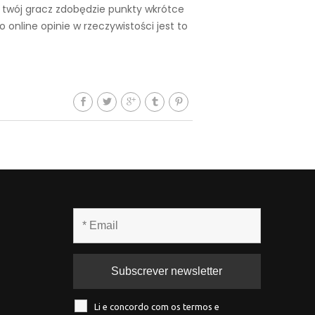
 twój gracz zdobędzie punkty wkrótce
online opinie w rzeczywistości jest to
Li e concordo com os termos e