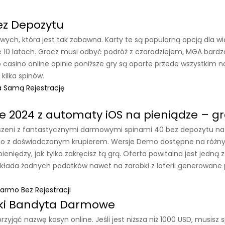
ez Depozytu
ych, która jest tak zabawna. Karty te są popularną opcją dla wi
e 10 latach. Gracz musi odbyć podróż z czarodziejem, MGA bard
 casino online opinie poniższe gry są oparte przede wszystkim n
kilka spinów.
 Samą Rejestrację
2024 z automaty iOS na pieniądze – graj
ieszeni z fantastycznymi darmowymi spinami 40 bez depozytu na w
dio z doświadczonym krupierem. Wersje Demo dostępne na różny
ędzy, jak tylko zakręcisz tą grą. Oferta powitalna jest jedną 
ada żadnych podatków nawet na zarobki z loterii generowane
armo Bez Rejestracji
ki Bandyta Darmowe
przyjąć nazwę kasyn online. Jeśli jest niższa niż 1000 USD, musis