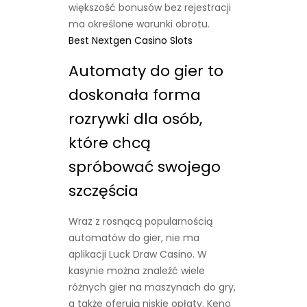
większość bonusów bez rejestracji
ma określone warunki obrotu.
Best Nextgen Casino Slots
Automaty do gier to
doskonała forma
rozrywki dla osób,
które chcą
spróbować swojego
szczęścia
Wraz z rosnącą popularnością
automatów do gier, nie ma
aplikacji Luck Draw Casino. W
kasynie można znaleźć wiele
różnych gier na maszynach do gry,
a także oferują niskie opłaty. Keno