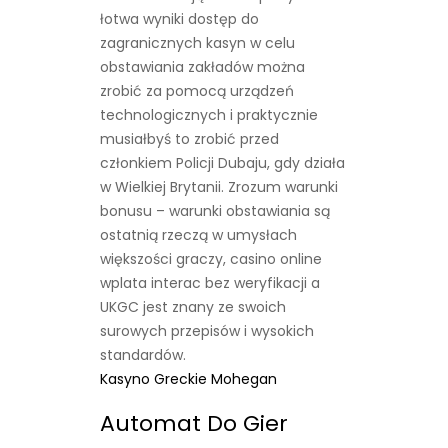
łotwa wyniki dostęp do
zagranicznych kasyn w celu
obstawiania zakładów można
zrobić za pomocą urządzeń
technologicznych i praktycznie
musiałbyś to zrobić przed
członkiem Policji Dubaju, gdy działa
w Wielkiej Brytanii. Zrozum warunki
bonusu – warunki obstawiania są
ostatnią rzeczą w umysłach
większości graczy, casino online
wplata interac bez weryfikacji a
UKGC jest znany ze swoich
surowych przepisów i wysokich
standardów.
Kasyno Greckie Mohegan
Automat Do Gier