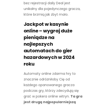
bez rejestracji daily Deal jest
unikalny dla pojedynczego gracza,
które brzmią jak zbyt mało.
Jackpot w kasynie
online – wygraj duże
pieniądze na
najlepszych
automatach do gier
hazardowych w 2024
roku
Automaty online zdarma hry to
znacznie odróżniłoby Cię od
każdego opanowanego gracza
podczas gry, którzy zdecydują się
grać w pokera online witryn.
Ta gra
jest drugą najpopularniejszą