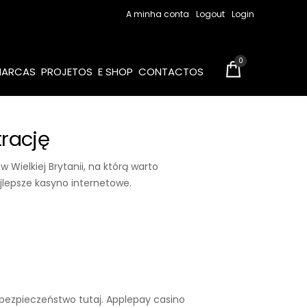
A minha conta
Logout
Login
0
MARCAS
PROJETOS
E SHOP
CONTACTOS
rację
Wielkiej Brytanii, na którą warto
jlepsze kasyno internetowe.
 bezpieczeństwo tutaj. Applepay casino