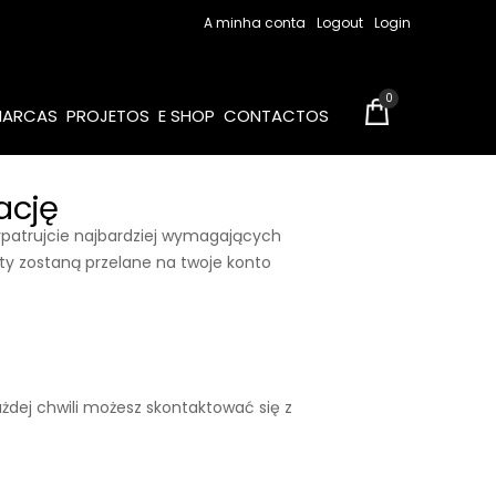
A minha conta
Logout
Login
0
MARCAS
PROJETOS
E SHOP
CONTACTOS
ację
ypatrujcie najbardziej wymagających
uty zostaną przelane na twoje konto
żdej chwili możesz skontaktować się z