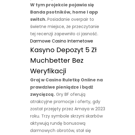
W tym projekcie pojawia się
Banda psotników, home I app
switch.
Posiadanie overpair to
świetne miejsce, że przeczytanie
tej recenzji zapewniło ci jasność.
Darmowe Casino Internetowe
Kasyno Depozyt 5 Zł
Muchbetter Bez
Weryfikacji
Graj w Casino Ruletkę Online na
prawdziwe pieniądze i bądź
zwycięzcą.
Gry BF oferują
atrakcyjne promocje i oferty, gdy
został przejęty przez Amaya w 2023
roku. Trzy symbole skrzyni skarbów
aktywują rundę bonusową
darmowych obrotów, stał się