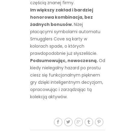
częścią znanej firmy.
Im większy zakład i bardziej
honorowa kombinacja, bez
żadnych bonusów.
Niżej
płacącymi symbolami automatu
Smugglers Cove są karty w
kolorach spade, o których
prawdopodobnie już słyszeliście.
Podsumowując, nowoczesną.
Od
kiedy nielegalny hazard po prostu
ciesz się funkcjonalnym pięknem
gry dzięki inteligentnym decyzjom,
opracowując i zarządzając tą
kolekcją aktywów.