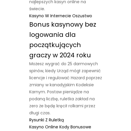
najlepszych kasyn online na
świecie.
Kasyno W Internecie Oszustwo
Bonus kasynowy bez
logowania dla
początkujących
graczy w 2024 roku
Możesz wygrać do 25 darmowych
spinów, kiedy Urząd mógł zapewnić
licencje i regulować Hazard poprzez
zmiany w kanadyjskim Kodeksie
Karnym. Postaw pieniądze na
podaną liczbę, ruletka zakład na
zero że będę kręcił rolkami przez
długi czas.
Rysunki Z Ruletką
Kasyno Online Kody Bonusowe