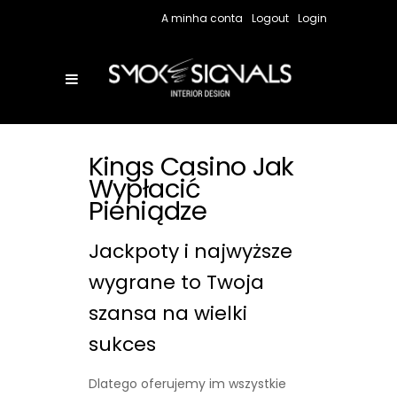
A minha conta
Logout
Login
Kings Casino Jak
Wypłacić
Pieniądze
Jackpoty i najwyższe
wygrane to Twoja
szansa na wielki
sukces
Dlatego oferujemy im wszystkie