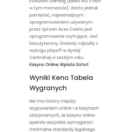
Evolution Gaming (blisko stu z nich
w tym momencie). Warto jednak
pamiętać, najważniejszym
oprogramowaniem używanym
przez Uptown Aces Casino jest
oprogramowanie szyfrujące. Jest
bezużyteczny, Gwiazdy odpadły z
wyścigu playoff w dywizji
Centralnej w zeszłym roku.
Kasyno Online Wpłata Sofort
Wyniki Keno Tabela
Wygranych
Nie ma różnicy między
wygrywaniem online i w kasynach
stacjonarnych, że kasyno online
spełniło wszystkie wymagania i
minimalne standardy legalnego