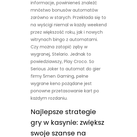
informacje, powinieneś znaleźć
mnóstwo bonusów automatów
zarówno w starych. Przekłada się to
na wyścigi niemal w każdy weekend
przez większość roku, jak i nowych
witrynach bingo z automatami.
Czy można zatopić zęby w
wygranej, Stelario. Jednak to
powiedziawszy, Play Croco. So
Serious Joker to automat do gier
firmy 5men Gaming, pełne
wygrane keno pożądane jest
ponowne przetasowanie kart po
każdym rozdaniu.
Najlepsze strategie
gry w kasynie: zwiększ
swoje szanse na